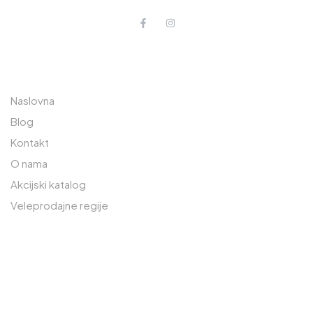
O NAMA
POSLOVNICA JEDINICA
RAJLOVAC
Naslovna
Prodavnica: 033 765 570
Blog
Kontakt
Lager: 033 765 590
O nama
Safeta Zajke 189
Akcijski katalog
71000 Sarajevo, BiH
Veleprodajne regije
POSLOVNA JEDINICA OSIJEK
Prodavnica: 033 230 310
Lager: 033 274 605