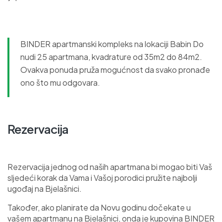
BINDER apartmanski kompleks na lokaciji Babin Do
nudi 25 apartmana, kvadrature od 35m2 do 84m2.
Ovakva ponuda pruža mogućnost da svako pronađe
ono što mu odgovara.
Rezervacija
Rezervacija jednog od naših apartmana bi mogao biti Vaš
sljedeći korak da Vama i Vašoj porodici pružite najbolji
ugođaj na Bjelašnici.
Također, ako planirate da Novu godinu dočekate u
vašem apartmanu na Bjelašnici, onda je kupovina BINDER