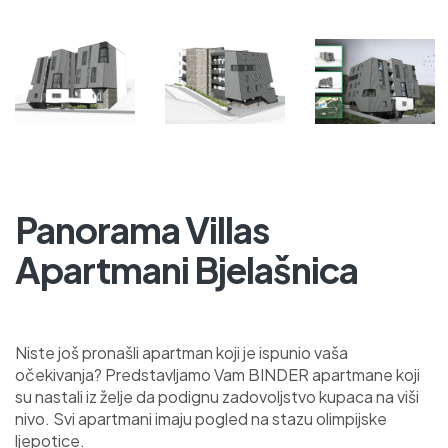
Panorama Villas
Apartmani Bjelašnica
Niste još pronašli apartman koji je ispunio vaša
očekivanja? Predstavljamo Vam BINDER apartmane koji
su nastali iz želje da podignu zadovoljstvo kupaca na viši
nivo. Svi apartmani imaju pogled na stazu olimpijske
ljepotice.