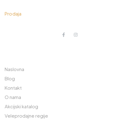
033 230 310
Prodaja
O NAMA
POSLOVNICA JEDINICA
RAJLOVAC
Naslovna
Prodavnica: 033 765 570
Blog
Kontakt
Lager: 033 765 590
O nama
Safeta Zajke 189
Akcijski katalog
71000 Sarajevo, BiH
Veleprodajne regije
POSLOVNA JEDINICA OSIJEK