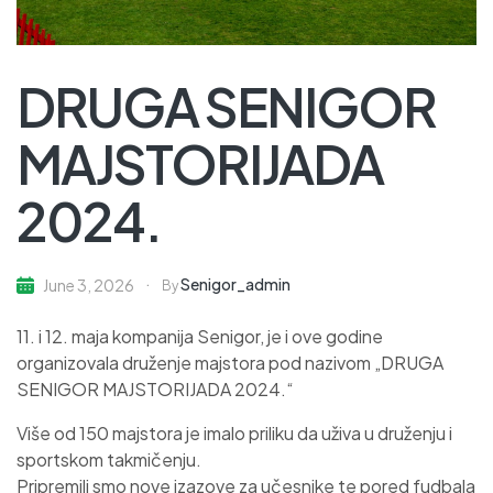
DRUGA SENIGOR
MAJSTORIJADA
2024.
Senigor_admin
June 3, 2026
By
11. i 12. maja kompanija Senigor, je i ove godine
organizovala druženje majstora pod nazivom „DRUGA
SENIGOR MAJSTORIJADA 2024.“
Više od 150 majstora je imalo priliku da uživa u druženju i
sportskom takmičenju.
Pripremili smo nove izazove za učesnike te pored fudbala