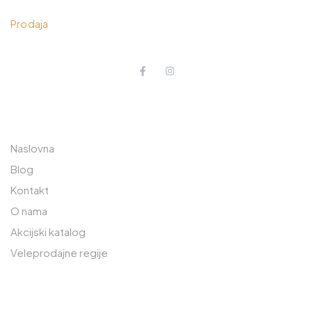
033 230 310
Prodaja
O NAMA
POSLOVNICA JEDINICA
RAJLOVAC
Naslovna
Prodavnica: 033 765 570
Blog
Kontakt
Lager: 033 765 590
O nama
Safeta Zajke 189
Akcijski katalog
71000 Sarajevo, BiH
Veleprodajne regije
POSLOVNA JEDINICA OSIJEK