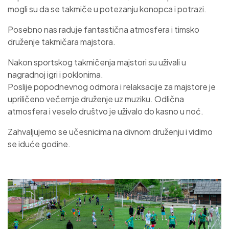
mogli su da se takmiče u potezanju konopca i potrazi.
Posebno nas raduje fantastična atmosfera i timsko
druženje takmičara majstora.
Nakon sportskog takmičenja majstori su uživali u
nagradnoj igri i poklonima.
Poslije popodnevnog odmora i relaksacije za majstore je
upriličeno večernje druženje uz muziku. Odlična
atmosfera i veselo društvo je uživalo do kasno u noć.
Zahvaljujemo se učesnicima na divnom druženju i vidimo
se iduće godine.