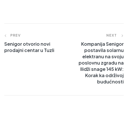
PREV
NEXT
Senigor otvorio novi
Kompanija Senigor
prodajni centar u Tuzli
postavila solarnu
elektranu na svoju
poslovnu zgradu na
Ilidži snage 145 kW:
Korak ka održivoj
budućnosti