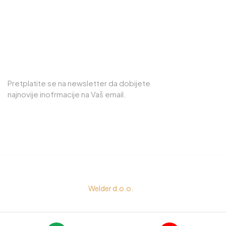
75000, Tuzla
PRETPLATITE SE NA NEWSLETTER
Pretplatite se na newsletter da dobijete
najnovije inofrmacije na Vaš email.
© Copyright 2023
Welder d.o.o.
All rights reserved by
Senigor d.o.o.