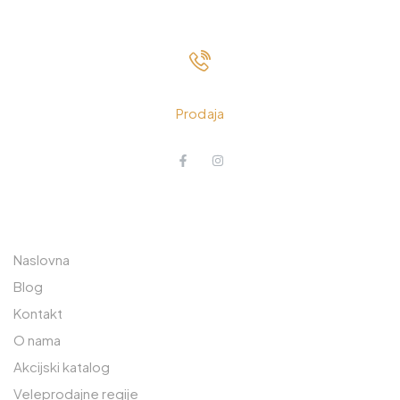
033 230 310
Prodaja
O NAMA
POSLOVNICA JEDINICA
RAJLOVAC
Naslovna
Prodavnica: 033 765 570
Blog
Kontakt
Lager: 033 765 590
O nama
Safeta Zajke 189
Akcijski katalog
71000 Sarajevo, BiH
Veleprodajne regije