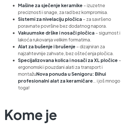
Mašine za sječenje keramike
– izuzetne
preciznosti i snage, za rad bez kompromisa.
Sistemi za nivelaciju pločica
– za savršeno
poravnate površine bez dodatnog napora.
Vakuumske drške i nosači pločica
– sigurnost i
lakoća rukovanja velikim formatima.
Alat za bušenje i brušenje
– dizajniran za
najzahtevnije zahvate, bez oštećenja pločica.
Specijalizovana kolica i nosači za XL pločice
–
ergonomski i pouzdani alati za transport i
montažu
Nova ponuda u Senigoru: Bihui
profesionalni alat za keramičare
… i još mnogo
toga!
Kome je