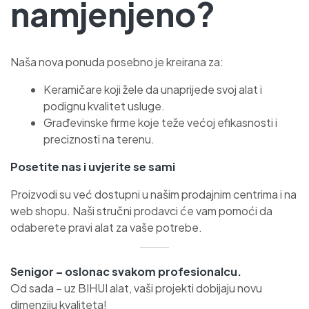
namjenjeno?
Naša nova ponuda posebno je kreirana za:
Keramičare koji žele da unaprijede svoj alat i
podignu kvalitet usluge.
Građevinske firme koje teže većoj efikasnosti i
preciznosti na terenu.
Posetite nas i uvjerite se sami
Proizvodi su već dostupni u našim prodajnim centrima i na
web shopu. Naši stručni prodavci će vam pomoći da
odaberete pravi alat za vaše potrebe.
Senigor – oslonac svakom profesionalcu.
Od sada – uz BIHUI alat, vaši projekti dobijaju novu
dimenziju kvaliteta!