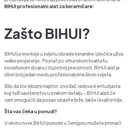
BIHUI profesionalni alat za keramičare
!
Zašto BIHUI?
BIHUI je ime koje u svijetu obrade keramike i pločica uživa
veliko povjerenje. Poznat po vrhunskom kvalitetu,
inovativnom dizajnu i izuzetnoj preciznosti, BIHUI alat je
izbor broj jedan među profesionalcima širom svijeta.
Bilo da ste iskusni majstor, izvođač radova ili entuzijasta
koji teži savršenstvu u svakom detalju – BIHUI alati će
vam omogućiti da posao obavite brže, lakše i kvalitetnije.
Šta vas čeka u ponudi?
U okviru nove BIHUI ponude u Senigoru možete pronaći: