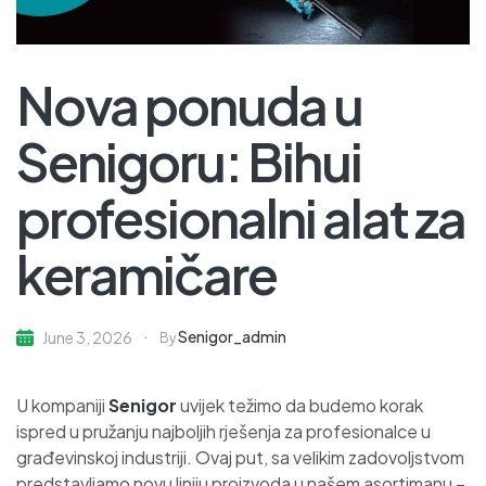
Nova ponuda u
Senigoru: Bihui
profesionalni alat za
keramičare
Senigor_admin
June 3, 2026
By
U kompaniji
Senigor
uvijek težimo da budemo korak
ispred u pružanju najboljih rješenja za profesionalce u
građevinskoj industriji. Ovaj put, sa velikim zadovoljstvom
predstavljamo novu liniju proizvoda u našem asortimanu –